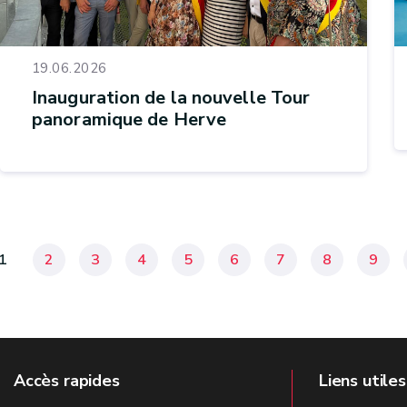
19.06.2026
Inauguration de la nouvelle Tour
panoramique de Herve
1
2
3
4
5
6
7
8
9
Accès rapides
Liens utiles