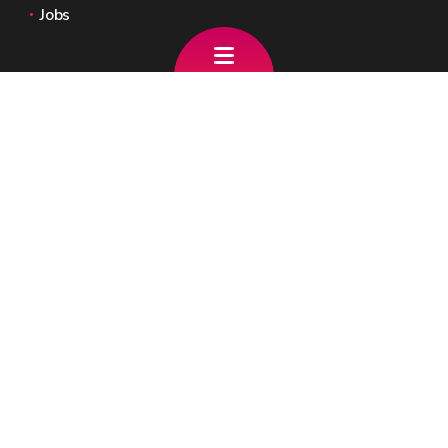
Jobs
Nous contacter
info.jeholet@gov.wallonie.be
081/321 719 - 081/321 870
Formulaire de contact
Le site officiel de la Wallonie - GW - Pierre-Yves
JEHOLET
🍪
Mentions légales