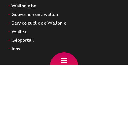
Wallonie.be
Gouvernement wallon
Service public de Wallonie
Wallex
Géoportail
Jobs
Nous contacter
info.jeholet@gov.wallonie.be
081/321 719 - 081/321 870
Formulaire de contact